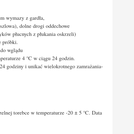
ym wymazy z gardła,
aszlowa), dolne drogi oddechowe
yków płucnych z płukania oskrzeli)
e próbki.
 do wglądu
peraturze 4 ℃ w ciągu 24 godzin.
4 godziny i unikać wielokrotnego zamrażania-
elnej torebce w temperaturze -20 ± 5 ℃. Data