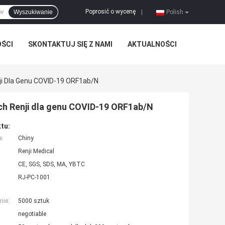
Poprosić o wycenę
Wyszukiwanie
|
Polish
OŚCI
SKONTAKTUJ SIĘ Z NAMI
AKTUALNOŚCI
i Dla Genu COVID-19 ORF1ab/N
h Renji dla genu COVID-19 ORF1ab/N
tu:
a:
Chiny
Renji Medical
CE, SGS, SDS, MA, YBTC
RJ-PC-1001
nie:
5000 sztuk
negotiable