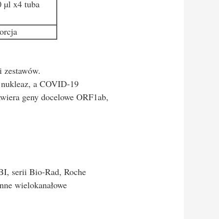
 µl x4 tuba
orcja
i zestawów.
d nukleaz, a COVID-19
zawiera geny docelowe ORF1ab,
I, serii Bio-Rad, Roche
inne wielokanałowe