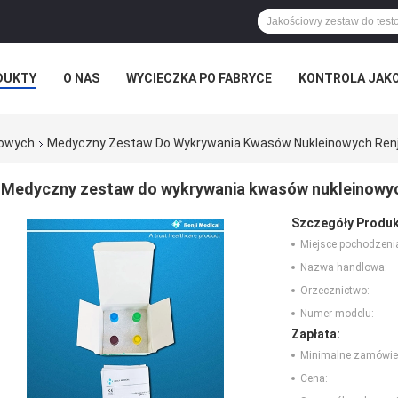
DUKTY
O NAS
WYCIECZKA PO FABRYCE
KONTROLA JAK
nowych
Medyczny Zestaw Do Wykrywania Kwasów Nukleinowych Renj
Medyczny zestaw do wykrywania kwasów nukleinowyc
Szczegóły Produk
Miejsce pochodzeni
Nazwa handlowa:
Orzecznictwo:
Numer modelu:
Zapłata:
Minimalne zamówie
Cena: