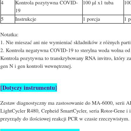
4
Kontrola pozytywna COVID-
100 µl x1 tuba
100
19
5
Instrukcje
1 porcja
1 p
Notatka:
1. Nie mieszać ani nie wymieniać składników z różnych parti
2. Kontrola negatywna COVID-19 to sterylna woda wolna o
Kontrola pozytywna to transkrybowany RNA invitro, który 
gen N i gen kontroli wewnętrznej.
[Dotyczy instrumentu]
Zestaw diagnostyczny ma zastosowanie do MA-6000, serii AB
LightCycler R480, Cepheid SmartCycler, seria Rotor-Gene i 
przyrządy do ilościowej reakcji PCR w czasie rzeczywistym.