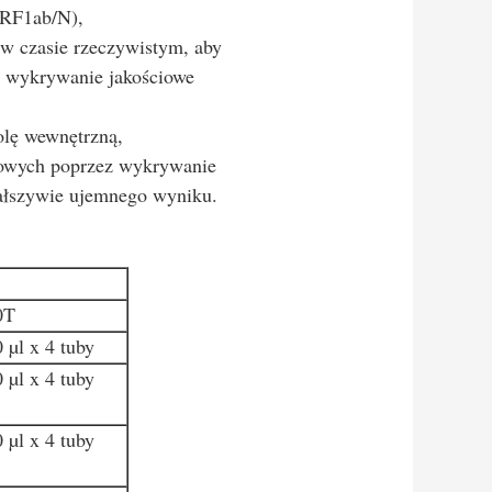
ORF1ab/N),
 w czasie rzeczywistym, aby
 wykrywanie jakościowe
olę wewnętrzną,
towych poprzez wykrywanie
 fałszywie ujemnego wyniku.
0T
 µl x 4 tuby
 µl x 4 tuby
 µl x 4 tuby