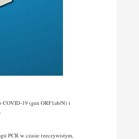
go COVID-19 (gen ORF1ab/N) i
.
logii PCR w czasie rzeczywistym,