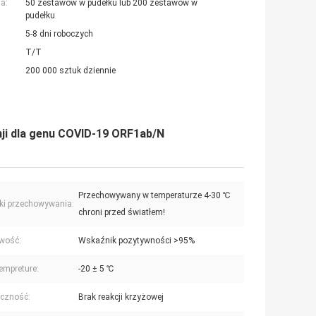
a:
50 zestawów w pudełku lub 200 zestawów w
pudełku
5-8 dni roboczych
T/T
200 000 sztuk dziennie
ji dla genu COVID-19 ORF1ab/N
Przechowywany w temperaturze 4-30 ℃
ki przechowywania:
chroni przed światłem!
wość:
Wskaźnik pozytywności >95%
tempreture:
-20 ± 5 ℃
iczność:
Brak reakcji krzyżowej