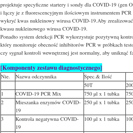
projektuje specyficzne startery i sondy dla COVID-19 (gen 
i łączy je z fluorescencyjnym ilościowym instrumentem PCR
wykryć kwas nukleinowy wirusa COVID-19.Aby zrealizować
kwasu nukleinowego wirusa COVID-19.
Ponadto system detekcji PCR wykorzystuje pozytywną kontr
który monitoruje obecność inhibitorów PCR w próbkach tes
czy sygnał kontroli wewnętrznej jest normalny, aby uniknąć
[Komponenty zestawu diagnostycznego]
Nie.
Nazwa odczynnika
Spec.& Ilość
50T
20
1
COVID-19 PCR Mix
750 µl x 1 tubka
750
2
Mieszanka enzymów COVID-
250 µl x 1 tubka
250
19
3
Kontrola negatywna COVID-
100 µl x 1 tubka
100
19