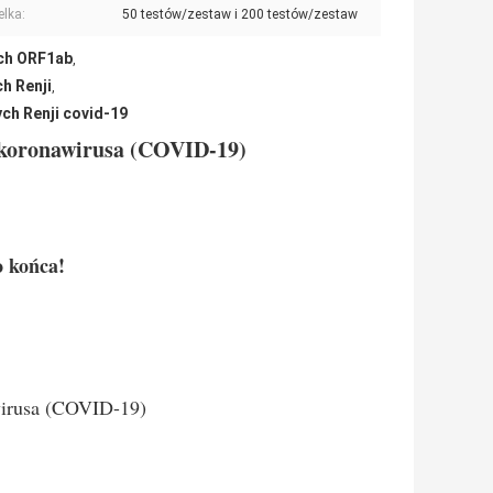
lka:
50 testów/zestaw i 200 testów/zestaw
ch ORF1ab
,
h Renji
,
ch Renji covid-19
 koronawirusa (COVID-19)
o końca!
irusa (COVID-19)