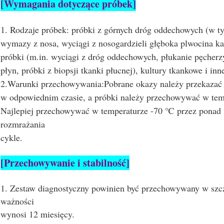
[Wymagania dotyczące próbek]
1. Rodzaje próbek: próbki z górnych dróg oddechowych (w t
wymazy z nosa, wyciągi z nosogardzieli głęboka plwocina k
próbki (m.in. wyciągi z dróg oddechowych, płukanie pęcherz
płyn, próbki z biopsji tkanki płucnej), kultury tkankowe i inn
2.Warunki przechowywania:Pobrane okazy należy przekazać
w odpowiednim czasie, a próbki należy przechowywać w tem
Najlepiej przechowywać w temperaturze -70 ℃ przez ponad 2
rozmrażania
cykle.
[Przechowywanie i stabilność]
1. Zestaw diagnostyczny powinien być przechowywany w szcz
ważności
wynosi 12 miesięcy.