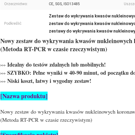
Orzecznictwo:
CE, SGS, ISO13485
Uszcze
Zestaw do wykrywania kwasów nukleinowy
zestaw do wykrywania kwasów nukleinowyc
Podkreślić:
zestawy do wykrywania kwasów nukleinowy
Nowy zestaw do wykrywania kwasów nukleinowych
(Metoda RT-PCR w czasie rzeczywistym)
››› Idealny do testów zdalnych lub mobilnych!
››› SZYBKO: Pełne wyniki w 40-90 minut, od początku d
››› Niski koszt, łatwy i wygodny zestaw!
[Nazwa produktu]
Nowy zestaw do wykrywania kwasów nukleinowych koronaw
(Metoda RT-PCR w czasie rzeczywistym)
[Specyfikacja pakietu]