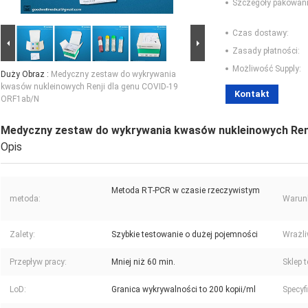
Szczegóły pakowani
Czas dostawy:
Zasady płatności:
Możliwość Supply:
Duży Obraz :
Medyczny zestaw do wykrywania
kwasów nukleinowych Renji dla genu COVID-19
Kontakt
ORF1ab/N
Medyczny zestaw do wykrywania kwasów nukleinowych Ren
Opis
Metoda RT-PCR w czasie rzeczywistym
metoda:
Warun
Zalety:
Szybkie testowanie o dużej pojemności
Wrażli
Przepływ pracy:
Mniej niż 60 min.
Sklep 
LoD:
Granica wykrywalności to 200 kopii/ml
Specyf